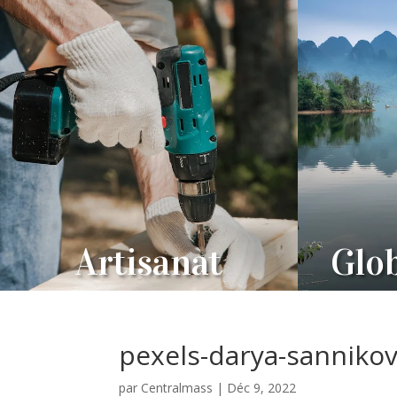
Artisanat
Glob
pexels-darya-sanniko
par
Centralmass
|
Déc 9, 2022