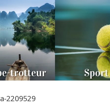
e-trotteur
Sport
va-2209529