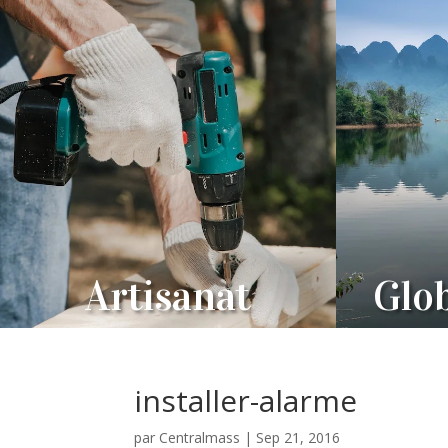
Artisanat
Glob
installer-alarme
par
Centralmass
|
Sep 21, 2016