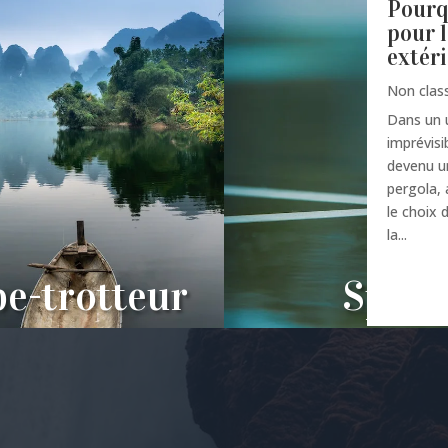
Pourqu
pour 
extér
Non clas
Dans un u
imprévisi
devenu un
pergola, 
le choix 
la...
e-trotteur
Sport