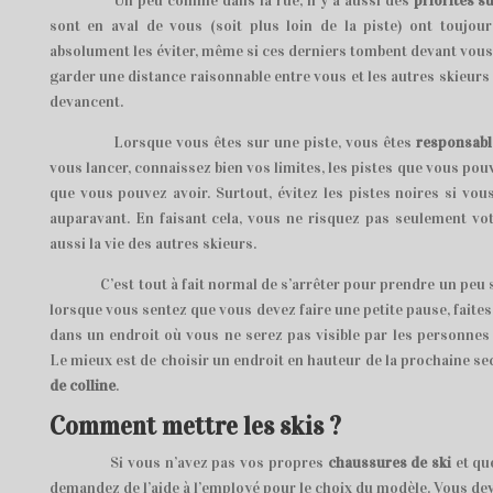
Un peu comme dans la rue, il y a aussi des
priorités su
sont en aval de vous (soit plus loin de la piste) ont toujour
absolument les éviter, même si ces derniers tombent devant vous.
garder une distance raisonnable entre vous et les autres skieur
devancent.
Lorsque vous êtes sur une piste, vous êtes
responsabl
vous lancer, connaissez bien vos limites, les pistes que vous pou
que vous pouvez avoir. Surtout, évitez les pistes noires si vous
auparavant. En faisant cela, vous ne risquez pas seulement vot
aussi la vie des autres skieurs.
C’est tout à fait normal de s’arrêter pour prendre un peu so
lorsque vous sentez que vous devez faire une petite pause, faites 
dans un endroit où vous ne serez pas visible par les personnes
Le mieux est de choisir un endroit en hauteur de la prochaine se
de colline
.
Comment mettre les skis ?
Si vous n’avez pas vos propres
chaussures de ski
et que
demandez de l’aide à l’employé pour le choix du modèle. Vous d