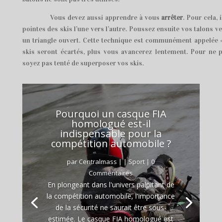
Vous devez aussi apprendre à vous
arrêter
. Pour cela, 
pointes des skis l’une vers l’autre. Poussez ensuite vos talons v
un triangle ouvert. Cette technique est communément appelée «
skis seront écartés, plus vous avancerez lentement. Pour ne p
soyez pas tenté de superposer vos skis.
Pourquoi un casque FIA
homologué est-il
indispensable pour la
compétition automobile ?
par
Centralmass
|
|
Sport
| 0
Commentaires
En plongeant dans l'univers palpitant de
la compétition automobile, l'importance
de la sécurité ne saurait être sous-
estimée. Le casque FIA homologué est