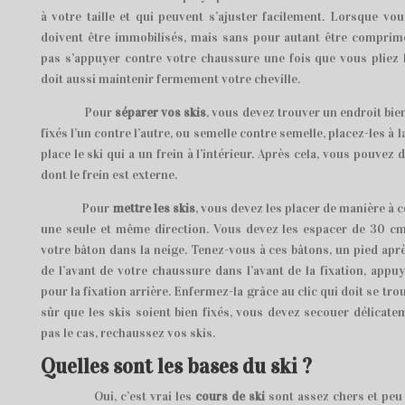
à votre taille et qui peuvent s’ajuster facilement. Lorsque vo
doivent être immobilisés, mais sans pour autant être comprimé
pas s’appuyer contre votre chaussure une fois que vous pliez
doit aussi maintenir fermement votre cheville.
Pour
séparer vos skis
, vous devez trouver un endroit bien
fixés l’un contre l’autre, ou semelle contre semelle, placez-les à 
place le ski qui a un frein à l’intérieur. Après cela, vous pouvez
dont le frein est externe.
Pour
mettre les skis
, vous devez les placer de manière à c
une seule et même direction. Vous devez les espacer de 30 cm
votre bâton dans la neige. Tenez-vous à ces bâtons, un pied aprè
de l’avant de votre chaussure dans l’avant de la fixation, appu
pour la fixation arrière. Enfermez-la grâce au clic qui doit se tro
sûr que les skis soient bien fixés, vous devez secouer délicatem
pas le cas, rechaussez vos skis.
Quelles sont les bases du ski ?
Oui, c’est vrai les
cours de ski
sont assez chers et peu 