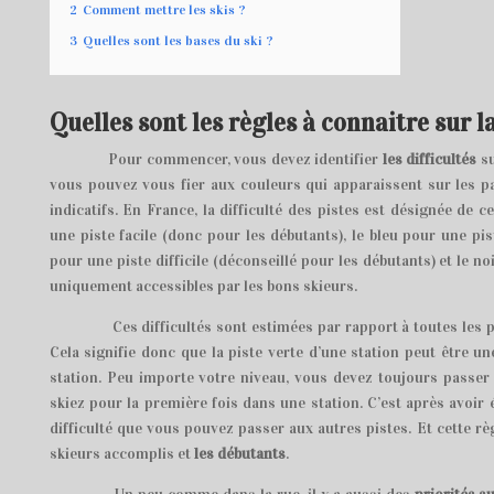
2
Comment mettre les skis ?
3
Quelles sont les bases du ski ?
Quelles sont les règles à connaitre sur la
Pour commencer, vous devez identifier
les difficultés
su
vous pouvez vous fier aux couleurs qui apparaissent sur les p
indicatifs. En France, la difficulté des pistes est désignée de c
une piste facile (donc pour les débutants), le bleu pour une pis
pour une piste difficile (déconseillé pour les débutants) et le no
uniquement accessibles par les bons skieurs.
Ces difficultés sont estimées par rapport à toutes les pi
Cela signifie donc que la piste verte d’une station peut être un
station. Peu importe votre niveau, vous devez toujours passer 
skiez pour la première fois dans une station. C’est après avoir
difficulté que vous pouvez passer aux autres pistes. Et cette règ
skieurs accomplis et
les débutants
.