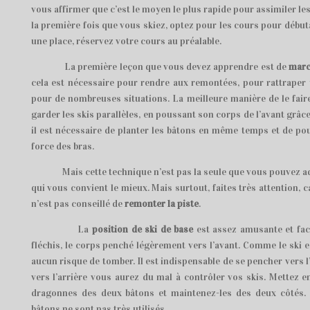
vous affirmer que c’est le moyen le plus rapide pour assimiler les 
la première fois que vous skiez, optez pour les cours pour débuta
une place, réservez votre cours au préalable.
La première leçon que vous devez apprendre est de
marc
cela est nécessaire pour rendre aux remontées, pour rattraper
pour de nombreuses situations. La meilleure manière de le fair
garder les skis parallèles, en poussant son corps de l’avant grâce
il est nécessaire de planter les bâtons en même temps et de po
force des bras.
Mais cette technique n’est pas la seule que vous pouvez ado
qui vous convient le mieux. Mais surtout, faites très attention, ca
n’est pas conseillé de
remonter la piste
.
La
position de ski de base
est assez amusante et faci
fléchis, le corps penché légèrement vers l’avant. Comme le ski e
aucun risque de tomber. Il est indispensable de se pencher vers l’a
vers l’arrière vous aurez du mal à contrôler vos skis. Mettez 
dragonnes des deux bâtons et maintenez-les des deux côtés. 
bâtons ne sont pas très utilisés.