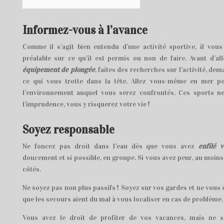
Informez-vous à l’avance
Comme il s’agit bien entendu d’une activité sportive, il vou
préalable sur ce qu’il est permis ou non de faire. Avant d’al
équipement de plongée
, faites des recherches sur l’activité, d
ce qui vous trotte dans la tête. Allez vous-même en mer p
l’environnement auquel vous serez confrontés. Ces sports ne
l’imprudence, vous y risquerez votre vie !
Soyez responsable
Ne foncez pas droit dans l’eau dès que vous avez
enfilé 
doucement et si possible, en groupe. Si vous avez peur, au moins
côtés.
Ne soyez pas non plus passifs ! Soyez sur vos gardes et ne vous 
que les secours aient du mal à vous localiser en cas de problème.
Vous avez le droit de profiter de vos vacances, mais ne