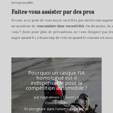
irresponsable.
Faites-vous assister par des pros
Si vous avez peur de vous noyer ou n’êtes pas un fervent nageu
un moniteur de
vous assister dans vos activités
. Ou du moins, ils
vous ! Juste pour plus de précautions, ne vous éloignez pas trop
nager quand il y a beaucoup de vent ou quand le courant est as
Pourquoi un casque FIA
homologué est-il
indispensable pour la
compétition automobile ?
par
Centralmass
|
|
Sport
| 0
Commentaires
En plongeant dans l'univers palpitant de