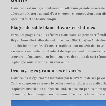
souffle
L’Australie est un pays-continent qui offre une grande variété de
découvrir. Du nord au sud, d’est en ouest, chaque région austra
spécificités et sa beauté unique.
Plages de sable blanc et eaux cristallines
Parmi les plages les plus célèbres d’Australie, on peut citer
Bondi
Bay
en Nouvelle-Galles du Sud, ou encore
Shark Bay
en Australie
de sable blanc bordées d’eaux cristallines sont un véritable havre
vacanciers en quête de détente et de dépaysement. Les amateurs
trouveront également leur bonheur, avec des spots de surf réputé
la plongée sous-marine et au snorkeling.
Des paysages grandioses et variés
L’Australie est également fascinante par la diversité de ses pays
Centre Rouge, où se trouve le célèbre rocher
Uluru
près d’Alice S
tropicales luxuriantes du Queensland, en passant par les montag
Tasmanie, chaque région australienne offre un spectacle différent