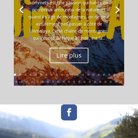
sommets est une passion qui habite de
nombreux amoureux de la nature. Et
quand il s'agit de montagnes, on ne peut
assurément pas passer à côté de
l'Himalaya. Cette chaîne de montagnes,
qui s'étend du Népal à l'Inde, est la...
Lire plus