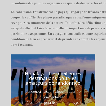
incontournable pour les voyageurs en quête de découvertes et d’
En conclusion, l’Australie est un pays qui regorge de trésors nat
couper le souffle. Ses plages paradisiaques et sa faune unique en
rêve pour les amoureux de la nature. Toutefois, les défis climat
auxquels elle doit faire face rappellent l’importance de préserver
patrimoine exceptionnel. Un voyage en Australie est une expérienc
condition de bien se préparer et de prendre en compte les enjeux
pays fascinant.
Himalaya : Les meilleures
destinations pour les
amateurs de randonnée
par
Centralmass
|
|
Globe-trotteur
| 0
Commentaires
La fascination pour les montagnes et les