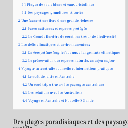
1.1
Plages de sable blanc et eaux cristallines
1.2
Des paysages grandioses et variés
2
Une faune et une flore d’une grande richesse
2.1
Parcs nationaux et espaces protégés
2.2
La Grande Barrière de corail, un trésor de biodiversité
3
Les défis climatiques et environnementaux
3.1
Un écosystème fragile face aux changements climatiques
3.2
La préservation des espaces naturels, un enjeu majeur
4
Voyager en Australie : conseils et informations pratiques
4.1
Le coût de la vie en Australie
4.2
Un road trip à travers les paysages australiens
4.3
Les relations avec les Australiens
4.4
Voyage en Australie et Nouvelle-Zélande
Des plages paradisiaques et des paysage