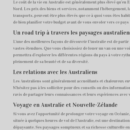
Le coût de la vie en Australie est généralement plus élevé qu’en
Nord. Les prix des biens et services, notamment l’hébergement, la
transports, peuvent être plus élevés que ce à quoi vous êtes habit
de bien planifier votre budget avant de vous envoler vers ce pays 
Un road trip à travers les paysages australien
L’une des meilleures façons de découvrir l’Australie est de partir
vastes étendues. Que vous choisissiez de louer un van ou une voi
permettra d’explorer les différentes régions du pays à votre ryth
pleinement de sa beauté et de sa diversité.
Les relations avec les Australiens
Les Australiens sont généralement accueillants et chaleureux en
N’hésitez pas à les solliciter pour des conseils ou des information
ravis de partager leurs connaissances et leurs expériences avec 
Voyage en Australie et Nouvelle-Zélande
Si vous avez l’opportunité de prolonger votre voyage en Océanie,
située à quelques heures de vol de l’Australie, est une destination
dépaysante. Ses paysages somptueux et sa richesse culturelle en