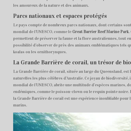
les amoureux de la nature et des animaux.
Parcs nationaux et espaces protégés
Le pays compte de nombreux parcs nationaux, dont certains sont
mondial de l’UNESCO, comme le
Great Barrier Reef Marine Park
.
permettent de préserver la faune et la flore australiennes, tout en
possibilité d’observer de près des animaux emblématiques tels q
koalas ou les ornithorynques.
La Grande Barrière de corail, un trésor de bio
La Grande Barrière de corail, située au large du Queensland, est 
naturelles les plus célèbres d’Australie. Ce joyau de biodiversité,
mondial de l’UNESCO, abrite une multitude d’espèces marines, do
endémiques, comme le poisson-clown ou le requin pointe noire. 
la Grande Barrière de corail est une expérience inoubliable pour
marins.