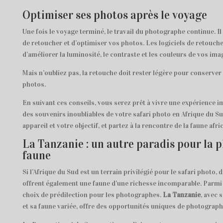
Optimiser ses photos après le voyage
Une fois le voyage terminé, le travail du photographe continue. Il 
de retoucher et d’optimiser vos photos. Les logiciels de retouc
d’améliorer la luminosité, le contraste et les couleurs de vos ima
Mais n’oubliez pas, la retouche doit rester légère pour conserver 
photos.
En suivant ces conseils, vous serez prêt à vivre une expérience 
des souvenirs inoubliables de votre safari photo en Afrique du Su
appareil et votre objectif, et partez à la rencontre de la faune afri
La Tanzanie : un autre paradis pour la 
faune
Si l’Afrique du Sud est un terrain privilégié pour le safari photo, 
offrent également une faune d’une richesse incomparable. Parmi 
choix de prédilection pour les photographes.
La Tanzanie
, avec 
et sa faune variée, offre des opportunités uniques de photographi