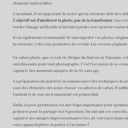
éléments indésirables.
Cependant, il est important de noter que la retouche doit être ut
L’objectif est d’améliorer la photo, pas de la transformer
. Une re
rendre l’image artificielle et lui faire perdre son caractère naturel
Il est également recommandé de sauvegarder vos photos origin
la retouche. Cela vous permettra de revenir à la version originale
Un safari photo, que ce soit en Afrique du Sud ou en Tanzanie, es
enrichissante pour tout photographe. C’est l’occasion de se conne
capturer des moments uniques de la vie sauvage.
La préparation du matériel, la connaissance des techniques de pri
sont des éléments clés pour réussir vos photos de safari. N’oubli
l’animal et de son environnement est primordial.
Enfin, la post-production est une étape importante pour optimise
préparer pour le partage ou l’exposition. En suivant ces conseils,
capturer des images impressionnantes lors de votre prochain saf
votre appareil photo et partez à l’aventure !