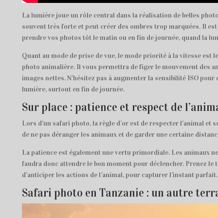
La lumière joue un rôle central dans la réalisation de belles photo
souvent très forte et peut créer des ombres trop marquées. Il est
prendre vos photos tôt le matin ou en fin de journée, quand la lu
Quant au mode de prise de vue, le mode priorité à la vitesse est l
photo animalière. Il vous permettra de figer le mouvement des a
images nettes. N’hésitez pas à augmenter la sensibilité ISO pou
lumière, surtout en fin de journée.
Sur place : patience et respect de l’anim
Lors d’un safari photo, la règle d’or est de respecter l’animal et 
de ne pas déranger les animaux et de garder une certaine distanc
La patience est également une vertu primordiale. Les animaux ne
faudra donc attendre le bon moment pour déclencher. Prenez le 
d’anticiper les actions de l’animal, pour capturer l’instant parfait.
Safari photo en Tanzanie : un autre terr