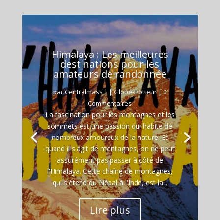
Himalaya : Les meilleures
destinations pour les
amateurs de randonnée
par
Centralmass
|
|
Globe-trotteur
| 0
Commentaires
La fascination pour les montagnes et les
sommets est une passion qui habite de
nombreux amoureux de la nature. Et
quand il s'agit de montagnes, on ne peut
assurément pas passer à côté de
l'Himalaya. Cette chaîne de montagnes,
qui s'étend du Népal à l'Inde, est la...
Lire plus