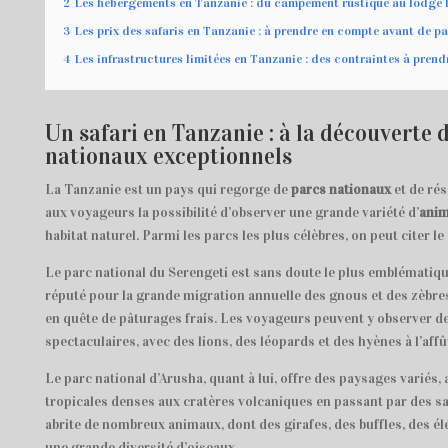
2
Les hébergements en Tanzanie : du campement rustique au lodge 
3
Les prix des safaris en Tanzanie : à prendre en compte avant de pa
4
Les infrastructures limitées en Tanzanie : des contraintes à pren
Un safari en Tanzanie : à la découverte 
nationaux exceptionnels
La Tanzanie est un pays qui regorge de
parcs nationaux
et de rés
aux voyageurs la possibilité d’observer une grande variété d’
ani
habitat naturel. Parmi les parcs les plus célèbres, on peut citer le
Le parc national du Serengeti est sans doute le plus emblématique
réputé pour la grande migration annuelle des gnous et des zèbres
en quête de pâturages frais. Les voyageurs peuvent y observer d
spectaculaires, avec des lions, des léopards et des hyènes à l’affû
Le parc national d’Arusha, quant à lui, offre des paysages variés, 
tropicales denses aux cratères volcaniques en passant par des s
abrite de nombreux animaux, dont des girafes, des buffles, des él
une grande diversité d’oiseaux.