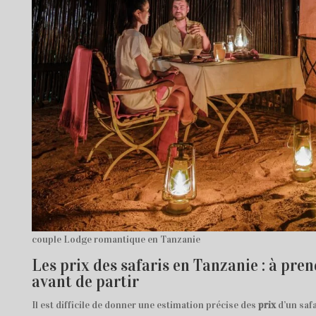
couple Lodge romantique en Tanzanie
Les prix des safaris en Tanzanie : à pre
avant de partir
Il est difficile de donner une estimation précise des
prix
d’un safa