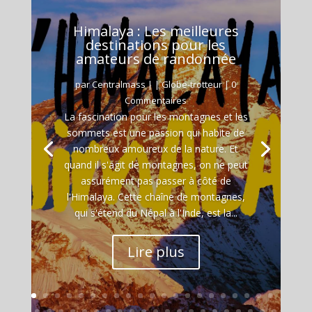
Himalaya : Les meilleures
destinations pour les
amateurs de randonnée
par
Centralmass
|
|
Globe-trotteur
| 0
Commentaires
La fascination pour les montagnes et les
sommets est une passion qui habite de
nombreux amoureux de la nature. Et
quand il s'agit de montagnes, on ne peut
assurément pas passer à côté de
l'Himalaya. Cette chaîne de montagnes,
qui s'étend du Népal à l'Inde, est la...
Lire plus