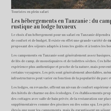
Touristes en plein safari
Les hébergements en Tanzanie : du ca
rustique au lodge luxueux
Le choix d’un hébergement pour un safari en Tanzanie dépendra 
de confort et de budget. Il existe en effet une grande variété de
c
proposant des séjours adaptés à tous les goûts et à toutes les bo
Les campements en Tanzanie sont généralement assez basiques, 
de lits de camp, de moustiquaires et de toilettes sèches. Ces hé
expérience plus authentique et proche de la nature, mais peuven
certains voyageurs. Les prix sont généralement abordables, même 
infrastructures peut varier en fonction de la popularité du parc et
Les lodges, en revanche, offrent un niveau de confort supérieur e
des hôtels de charme ou des écolodges. Ces établissements pro
des cottages avec salle de bain privée, de la restauration sur place
supplémentaires comme des piscines ou des soins spa. Les prix 
élevés que pour les campements, mais ils garantissent un séjour 