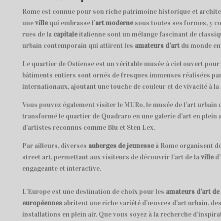
Rome est connue pour son riche patrimoine historique et architec
une
ville
qui embrasse l’
art moderne
sous toutes ses formes, y co
rues de la
capitale
italienne sont un mélange fascinant de classiqu
urbain contemporain qui attirent les
amateurs d’art
du monde ent
Le quartier de Ostiense est un véritable musée à ciel ouvert pour l
bâtiments entiers sont ornés de fresques immenses réalisées par 
internationaux, ajoutant une touche de couleur et de vivacité à la 
Vous pouvez également visiter le MURo, le musée de l’art urbain 
transformé le quartier de Quadraro en une galerie d’art en plein 
d’artistes reconnus comme Blu et Sten Lex.
Par ailleurs, diverses
auberges de jeunesse
à Rome organisent des
street art, permettant aux visiteurs de découvrir l’art de la
ville
d’
engageante et interactive.
L’Europe est une destination de choix pour les
amateurs d’art de
européennes
abritent une riche variété d’œuvres d’art urbain, d
installations en plein air. Que vous soyez à la recherche d’inspira