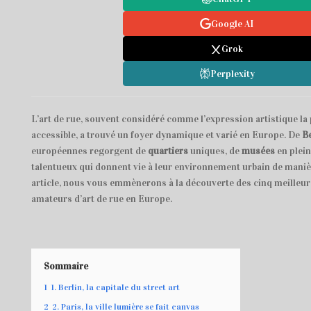
Google AI
Grok
Perplexity
L’art de rue, souvent considéré comme l’expression artistique la
accessible, a trouvé un foyer dynamique et varié en Europe. De
Be
européennes regorgent de
quartiers
uniques, de
musées
en plein 
talentueux qui donnent vie à leur environnement urbain de manièr
article, nous vous emmènerons à la découverte des cinq meilleure
amateurs d’art de rue en Europe.
Sommaire
1
1. Berlin, la capitale du street art
2
2. Paris, la ville lumière se fait canvas