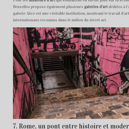
Pour les
amateurs d’art
qui souhaitent en savoir plus sur la scène
Bruxelles propose également plusieurs
galeries d’art
dédiées à l’
galerie Alice est une véritable institution, montrant le travail d’ar
internationaux reconnus dans le milieu du street art.
7. Rome, un pont entre histoire et moder