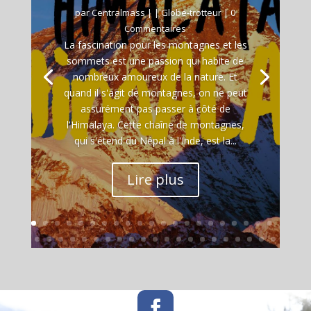
par
Centralmass
|
|
Globe-trotteur
| 0
Commentaires
La fascination pour les montagnes et les
sommets est une passion qui habite de
nombreux amoureux de la nature. Et
quand il s'agit de montagnes, on ne peut
assurément pas passer à côté de
l'Himalaya. Cette chaîne de montagnes,
qui s'étend du Népal à l'Inde, est la...
Lire plus