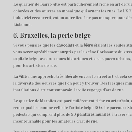
Le quartier de Bairro Alto est particulièrement riche en art de ru
colorées et des œuvres en mosaïque qui ornent les rues. Le LX 
industriel reconverti, est un autre lieu à ne pas manquer pour déc
Lisbonne.
6. Bruxelles, la perle belge
Si vous pensiez que les
chocolats
et la
bière
étaient les seules att
vous serez agréablement surpris par la scène florissante du stree
capitale
belge, avec ses murs historiques et ses espaces urbains, o
pour les artistes de rue.
La
ville
a une approche très libérale envers le street art, et cela s
la diversité des oeuvres que l’on peut y trouver. Des fresques mu
installations d’art contemporain, la ville regorge d’art de rue.
Le quartier de Marolles est particulièrement riche en
art urbain
,
remarquables comme celle de l’artiste belge ROA. Le parcours Stre
pédestre qui comprend plus de 50
peintures murales
à travers la
incontournable pour les amateurs d’art de rue.