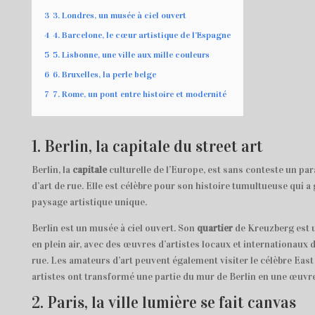
3
3. Londres, un musée à ciel ouvert
4
4. Barcelone, le cœur artistique de l’Espagne
5
5. Lisbonne, une ville aux mille couleurs
6
6. Bruxelles, la perle belge
7
7. Rome, un pont entre histoire et modernité
1. Berlin, la capitale du street art
Berlin, la
capitale
culturelle de l’Europe, est sans conteste un pa
d’art de rue. Elle est célèbre pour son histoire tumultueuse qui 
paysage artistique unique.
Berlin est un musée à ciel ouvert. Son
quartier
de Kreuzberg est un
en plein air, avec des œuvres d’artistes locaux et internationaux
rue. Les amateurs d’art peuvent également visiter le célèbre East 
artistes ont transformé une partie du mur de Berlin en une œuvr
2. Paris, la ville lumière se fait canvas