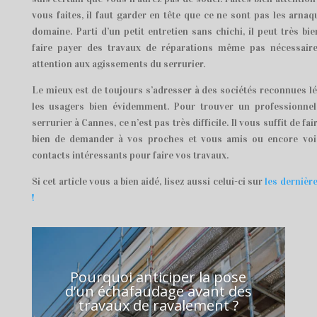
vous faites, il faut garder en tête que ce ne sont pas les arn
domaine. Parti d’un petit entretien sans chichi, il peut très b
faire payer des travaux de réparations même pas nécessair
attention aux agissements du serrurier.
Le mieux est de toujours s’adresser à des sociétés reconnues l
les usagers bien évidemment. Pour trouver un professionnel
serrurier à Cannes, ce n’est pas très difficile. Il vous suffit de 
bien de demander à vos proches et vous amis ou encore voi
contacts intéressants pour faire vos travaux.
Si cet article vous a bien aidé, lisez aussi celui-ci sur
les dernièr
!
Pourquoi anticiper la pose
d’un échafaudage avant des
travaux de ravalement ?