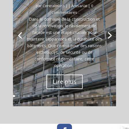
par
Centralmass
|
|
Artisanat
| 0
Commentaires
Dans le domaine de la construction et
de la rénovation, le ravalement de
façade est une étape cruciale pour
maintenir l’apparence et la durabilité des
bâtiments. Que ce soit pour des raisons
esthétiques, de sécurité ou de
conformité réglementaire, cette
opération...
Lire plus