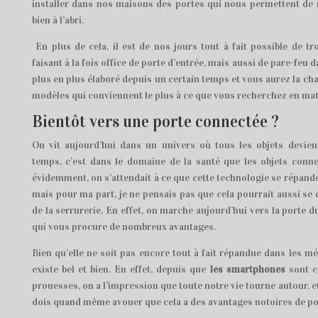
installer dans nos maisons des portes qui nous permettent de n
bien à l’abri.
En plus de cela, il est de nos jours tout à fait possible de t
faisant à la fois office de porte d’entrée, mais aussi de pare-feu 
plus en plus élaboré depuis un certain temps et vous aurez la cha
modèles qui conviennent le plus à ce que vous recherchez en mati
Bientôt vers une porte connectée ?
On vit aujourd’hui dans un univers où tous les objets devien
temps, c’est dans le domaine de la santé que les objets connec
évidemment, on s’attendait à ce que cette technologie se répande
mais pour ma part, je ne pensais pas que cela pourrait aussi s
de la serrurerie. En effet, on marche aujourd’hui vers la porte d
qui vous procure de nombreux avantages.
Bien qu’elle ne soit pas encore tout à fait répandue dans les m
existe bel et bien. En effet, depuis que
les smartphones
sont ca
prouesses, on a l’impression que toute notre vie tourne autour, e
dois quand même avouer que cela a des avantages notoires de pos