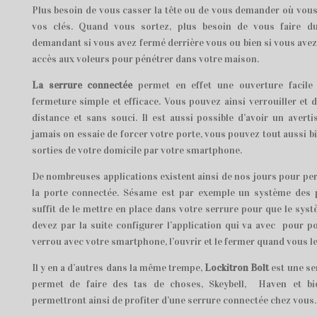
Plus besoin de vous casser la tête ou de vous demander où vous
vos clés. Quand vous sortez, plus besoin de vous faire 
demandant si vous avez fermé derrière vous ou bien si vous avez o
accès aux voleurs pour pénétrer dans votre maison.
La serrure connectée
permet en effet une ouverture facil
fermeture simple et efficace. Vous pouvez ainsi verrouiller et d
distance et sans souci. Il est aussi possible d’avoir un avert
jamais on essaie de forcer votre porte, vous pouvez tout aussi bi
sorties de votre domicile par votre smartphone.
De nombreuses applications existent ainsi de nos jours pour per
la porte connectée. Sésame est par exemple un système des pl
suffit de le mettre en place dans votre serrure pour que le syst
devez par la suite configurer l’application qui va avec pour p
verrou avec votre smartphone, l’ouvrir et le fermer quand vous le
Il y en a d’autres dans la même trempe,
Lockitron Bolt
est une se
permet de faire des tas de choses, Skeybell, Haven et bi
permettront ainsi de profiter d’une serrure connectée chez vous.