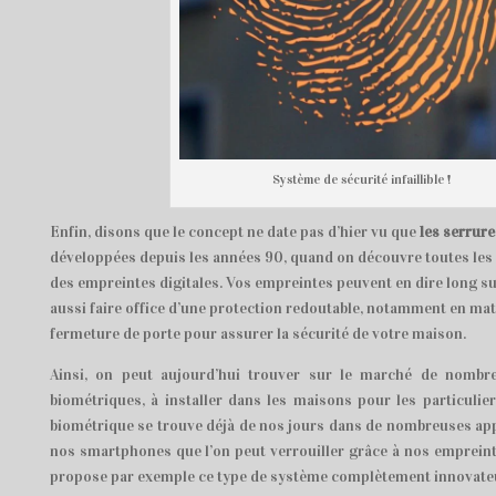
Système de sécurité infaillible !
Enfin, disons que le concept ne date pas d’hier vu que
les serrur
développées depuis les années 90, quand on découvre toutes les
des empreintes digitales. Vos empreintes peuvent en dire long su
aussi faire office d’une protection redoutable, notamment en mat
fermeture de porte pour assurer la sécurité de votre maison.
Ainsi, on peut aujourd’hui trouver sur le marché de nombr
biométriques, à installer dans les maisons pour les particulie
biométrique se trouve déjà de nos jours dans de nombreuses appli
nos smartphones que l’on peut verrouiller grâce à nos empreint
propose par exemple ce type de système complètement innovate