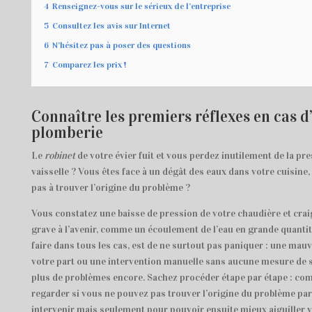
4
Renseignez-vous sur le sérieux de l’entreprise
5
Consultez les avis sur Internet
6
N’hésitez pas à poser des questions
7
Comparez les prix !
Connaître les premiers réflexes en cas 
plomberie
Le
robinet
de votre évier fuit et vous perdez inutilement de la pr
vaisselle ? Vous êtes face à un dégât des eaux dans votre cuisine
pas à trouver l’origine du problème ?
Vous constatez une baisse de pression de votre chaudière et cra
grave à l’avenir, comme un écoulement de l’eau en grande quanti
faire dans tous les cas, est de ne surtout pas paniquer : une mau
votre part ou une intervention manuelle sans aucune mesure de s
plus de problèmes encore. Sachez procéder étape par étape : c
regarder si vous ne pouvez pas trouver l’origine du problème p
intervenir mais seulement pour pouvoir ensuite mieux aiguiller v