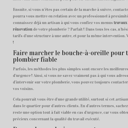
Ensuite, si vous n’êtes pas certain de la marche à suivre, contact
pourra vous mettre en relation avec un professionnel à proximité
connaissez déjà un artisan à qui vous confiez vos menus
travaux 
rénovation
de votre plomberie ? Parfait ! Dans tous les cas, n’hé
tarifs d’une structure à une autre, et pour la même intervention. 
!
Faire marcher le bouche-à-oreille pour 
plombier fiable
Parfois, les méthodes les plus simples sont encore les meilleures
d’urgence ! Ainsi, si vous ne savez vraiment pas à qui vous adres
d’intervenir sur votre plomberie, vous pouvez toujours contacte
vos voisins.
Cela pourrait vous être d’une grande utilité, surtout si cet
artisan
dans le quartier pour d’autres clients. En d’autres termes, sachez
reste une option tout à fait viable en cas d’urgence, car vous obt
précieux concernant la qualité du travail exécuté.