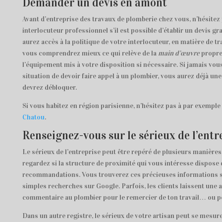
Demander un devis en amont
Avant d’entreprise des travaux de plomberie chez vous, n’hésitez
interlocuteur professionnel s’il est possible d’établir un devis gra
aurez accès à la politique de votre interlocuteur, en matière de t
vous comprendrez mieux ce qui relève de la
main d’œuvre
proprem
l’équipement mis à votre disposition si nécessaire. Si jamais vou
situation de devoir faire appel à un plombier, vous aurez déjà un
devrez débloquer.
Si vous habitez en région parisienne, n’hésitez pas à par exempl
Chatou
.
Renseignez-vous sur le sérieux de l’entr
Le sérieux de l’entreprise peut être repéré de plusieurs manière
regardez si la structure de proximité qui vous intéresse dispos
recommandations. Vous trouverez ces précieuses informations su
simples recherches sur Google. Parfois, les clients laissent une 
commentaire au plombier pour le remercier de ton travail… ou po
Dans un autre registre, le sérieux de votre artisan peut se mesure