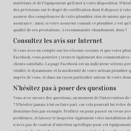
matériaux et de l’équipement qu’il met à votre disposition. N’hés
des précisions sur le degré de certification dont il dispose à votr
assurer des compétences de votre plombier, rien de mieux que po
assurance : ainsi, si votre assureur connait ce plombier, c’est qu’
qualité de ses prestations. A recommander chaudement, donc !
Consultez les avis sur Internet
Si vous avez un compte sur les réseaux sociaux et que votez plo
Facebook, vous pourriez y trouver également des commentaires e
clients satisfaits. La page Facebook est un indicateur sérieux pe
vitalité, le dynamisme et la modernité de votre artisan plombier 
auprès de vous, et dans un rayon particulier autour de votre domi
N’hésitez pas à poser des questions
Vous avez encore des questions, au moment de l’intervention de
? N’hésitez jamais à lui en faire part, car cela pourrait lui éviter 
deuxième fois par exemple. Profitez-en pour passer en revue avec
problèmes, et laissez-le inspecter également votre installation d
n’avez pas de contrat d’entretien spécifique pour cet équipement