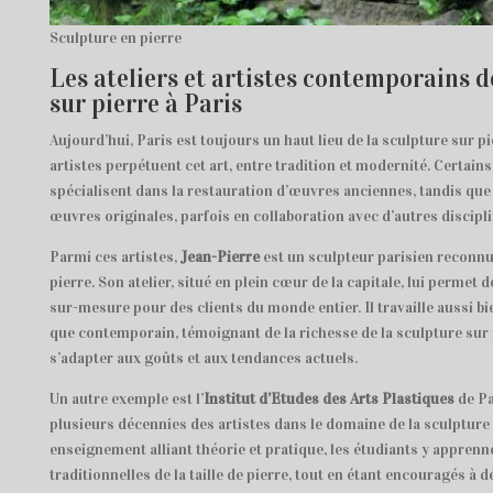
Sculpture en pierre
Les ateliers et artistes contemporains d
sur pierre à Paris
Aujourd’hui, Paris est toujours un haut lieu de la sculpture sur pi
artistes perpétuent cet art, entre tradition et modernité. Certains
spécialisent dans la restauration d’œuvres anciennes, tandis que
œuvres originales, parfois en collaboration avec d’autres discipli
Parmi ces artistes,
Jean-Pierre
est un sculpteur parisien reconnu 
pierre. Son atelier, situé en plein cœur de la capitale, lui permet 
sur-mesure pour des clients du monde entier. Il travaille aussi bi
que contemporain, témoignant de la richesse de la sculpture sur p
s’adapter aux goûts et aux tendances actuels.
Un autre exemple est l’
Institut d’Etudes des Arts Plastiques
de Pa
plusieurs décennies des artistes dans le domaine de la sculpture 
enseignement alliant théorie et pratique, les étudiants y apprenn
traditionnelles de la taille de pierre, tout en étant encouragés à 