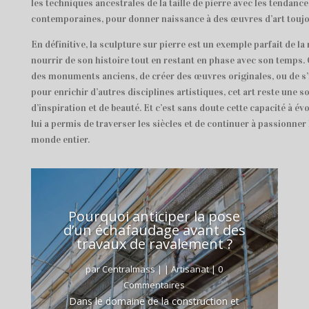
les techniques ancestrales de la taille de pierre avec les tendance
contemporaines, pour donner naissance à des œuvres d’art toujo
En définitive, la sculpture sur pierre est un exemple parfait de la
nourrir de son histoire tout en restant en phase avec son temps. 
des monuments anciens, de créer des œuvres originales, ou de s’i
pour enrichir d’autres disciplines artistiques, cet art reste une 
d’inspiration et de beauté. Et c’est sans doute cette capacité à évo
lui a permis de traverser les siècles et de continuer à passionner
monde entier.
Pourquoi anticiper la pose
d’un échafaudage avant des
travaux de ravalement ?
par
Centralmass
|
|
Artisanat
| 0
Commentaires
Dans le domaine de la construction et