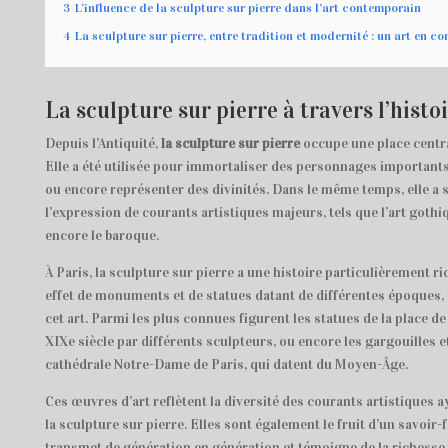
3
L’influence de la sculpture sur pierre dans l’art contemporain
4
La sculpture sur pierre, entre tradition et modernité : un art en c
La sculpture sur pierre à travers l’histo
Depuis l’Antiquité,
la sculpture sur pierre
occupe une place central
Elle a été utilisée pour immortaliser des personnages importants
ou encore représenter des divinités. Dans le même temps, elle a 
l’expression de courants artistiques majeurs, tels que l’art gothi
encore le baroque.
À Paris, la sculpture sur pierre a une histoire particulièrement ri
effet de monuments et de statues datant de différentes époques, 
cet art. Parmi les plus connues figurent les statues de la place de
XIXe siècle par différents sculpteurs, ou encore les gargouilles e
cathédrale Notre-Dame de Paris, qui datent du Moyen-Âge.
Ces œuvres d’art reflètent la diversité des courants artistiques a
la sculpture sur pierre. Elles sont également le fruit d’un savoir-f
transmet de génération en génération et témoigne de la richesse