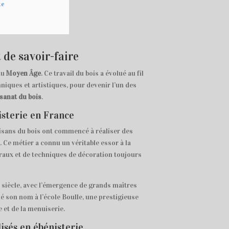
te
t de savoir-faire
au
Moyen Âge
. Ce travail du bois a évolué au fil
iques et artistiques, pour devenir l’un des
isanat du bois
.
nisterie en France
tisans du bois ont commencé à réaliser des
 Ce métier a connu un véritable essor à la
uraux et de techniques de décoration toujours
e siècle, avec l’émergence de grands maîtres
 son nom à l’école Boulle, une prestigieuse
 et de la menuiserie.
isés en ébénisterie