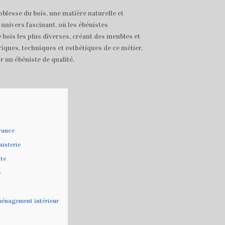
oblesse du bois, une matière naturelle et
 univers fascinant, où les ébénistes
 bois les plus diverses, créant des meubles et
iques, techniques et esthétiques de ce métier,
r un ébéniste de qualité.
France
nisterie
ste
e
ménagement intérieur