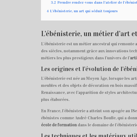
3.2
Prendre rendez-vous dans l’atelier de l’ébénis
4
L’ébénisterie, un art qui séduit toujours
L’ébénisterie, un métier d’art e
L’ébénisterie est un métier ancestral qui remonte 
des siècles, notamment grâce aux innovations techn
métiers les plus prestigieux dans l’univers de l’
art
Les origines et l’évolution de l’ébé
L’ébénisterie est née au Moyen Âge, lorsque les ar
meubles et des objets de décoration en bois massif.
Renaissance, avec l’apparition de styles architect
plus élaborées.
En France, l’ébénisterie a atteint son apogée au 18
ébénistes comme André-Charles Boulle, qui a donné
école de formation
dans le domaine de l’ébénisterie
Les techniques et les matériaux util