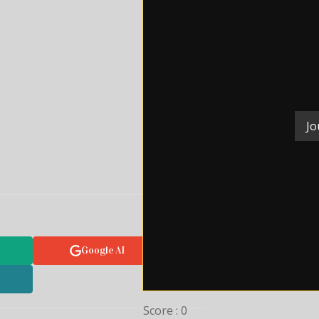
Jo
Google AI
Score : 0