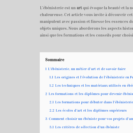
L’ébénisterie est un
art
qui évoque la beauté et la n
chaleureuse. Cet article vous invite à découvrir cet
manipulent avec passion et finesse les essences de
objets uniques. Nous aborderons les aspects histor
ainsi que les formations et les conseils pour choisi
Sommaire
1
L’ébénisterie, un métier d’art et de savoir-faire
1.1
Les origines et l’évolution de l’ébénisterie en 
1.2
Les techniques et les matériaux utilisés en ébé
2
Les formations et les diplômes pour devenir ébéni
2.1
Les formations pour débuter dans l’ébénisteri
2.2
Les écoles d’art et les diplômes supérieurs
3
Comment choisir un ébéniste pour vos projets d’a
3.1
Les critères de sélection d’un ébéniste