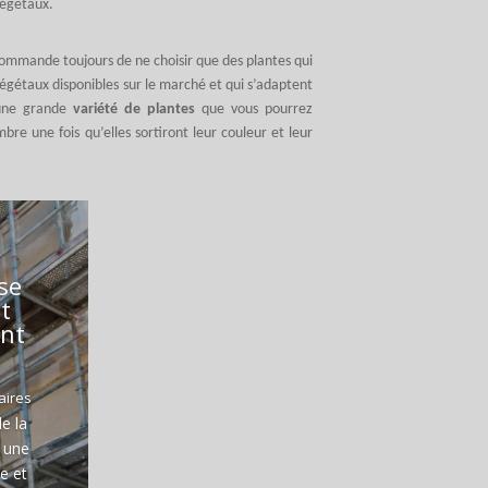
végétaux.
recommande toujours de ne choisir que des plantes qui
égétaux disponibles sur le marché et qui s’adaptent
 une grande
variété de plantes
que vous pourrez
mbre une fois qu’elles sortiront leur couleur et leur
se
t
ent
aires
e la
t une
e et