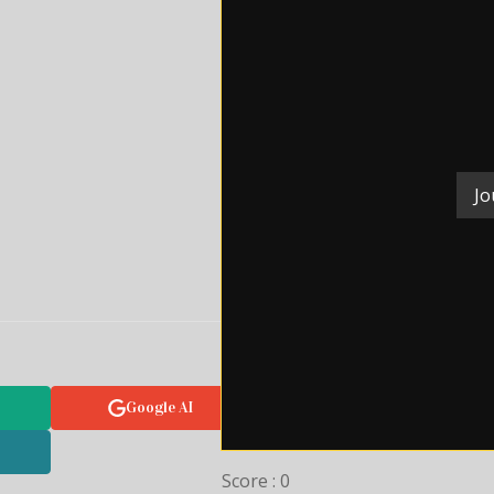
Jo
Google AI
Score : 0