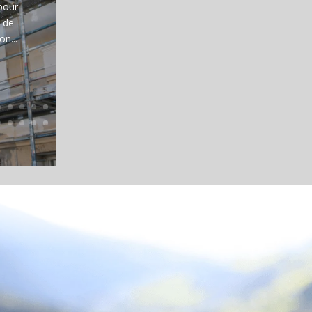
 pour
u de
n...