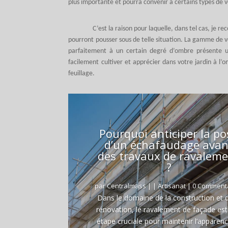
plus importante et pourra convenir à certains types de 
C’est la raison pour laquelle, dans tel cas, je 
pourront pousser sous de telle situation. La gamme de v
parfaitement à un certain degré d’ombre présente
facilement cultiver et apprécier dans votre jardin à l’o
feuillage.
Pourquoi anticiper la po
d’un échafaudage avan
des travaux de ravalem
?
par
Centralmass
|
|
Artisanat
| 0 Comment
Dans le domaine de la construction et d
rénovation, le ravalement de façade es
étape cruciale pour maintenir l’apparenc