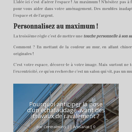
L’idée ici c’est d’aérer l‘espace ! Au maximum ! N’hésitez pas à 
pour vous aider dans votre aménagement. Des meubles inadapt
l’espace et de l’argent.
Personnalisez au maximum !
La troisième règle c’est de mettre une
touche personnelle à son s
Comment ? En mettant de la couleur au mur, en allant chiner
originales !
C’est votre espace, décorez-le à votre image. Mais surtout ne
l’excentricité, ce qu’on recherche c’est un salon qui vit, pas un 
Pourquoi anticiper la pose
d’un échafaudage avant des
travaux de ravalement ?
par
Centralmass
|
|
Artisanat
| 0