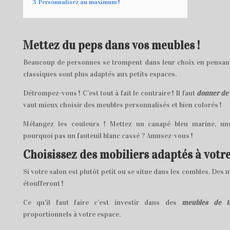
3
Personnalisez au maximum !
Mettez du peps dans vos meubles !
Beaucoup de personnes se trompent dans leur choix en pensant
classiques sont plus adaptés aux petits espaces.
Détrompez-vous ! C’est tout à fait le contraire ! Il faut
donner de 
vaut mieux choisir des meubles personnalisés et bien colorés !
Mélangez les couleurs ! Mettez un canapé bleu marine, une
pourquoi pas un fauteuil blanc cassé ? Amusez-vous !
Choisissez des mobiliers adaptés à votr
Si votre salon est plutôt petit ou se situe dans les combles. De
étoufferont !
Ce qu’il faut faire c’est investir dans des
meubles de ta
proportionnels à votre espace.