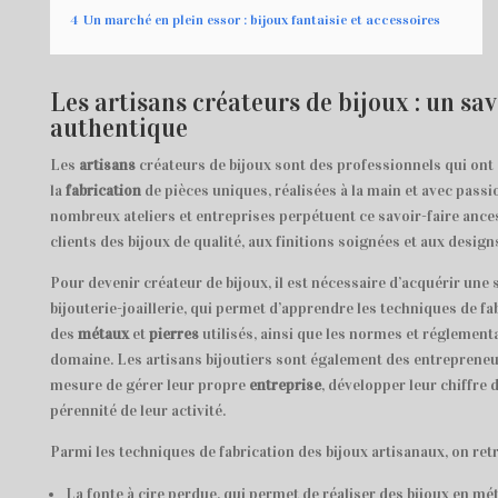
4
Un marché en plein essor : bijoux fantaisie et accessoires
Les artisans créateurs de bijoux : un sav
authentique
Les
artisans
créateurs de bijoux sont des professionnels qui ont c
la
fabrication
de pièces uniques, réalisées à la main et avec passi
nombreux ateliers et entreprises perpétuent ce savoir-faire ancest
clients des bijoux de qualité, aux finitions soignées et aux design
Pour devenir créateur de bijoux, il est nécessaire d’acquérir une
bijouterie-joaillerie, qui permet d’apprendre les techniques de fa
des
métaux
et
pierres
utilisés, ainsi que les normes et réglement
domaine. Les artisans bijoutiers sont également des entrepreneur
mesure de gérer leur propre
entreprise
, développer leur chiffre d
pérennité de leur activité.
Parmi les techniques de fabrication des bijoux artisanaux, on re
La fonte à cire perdue, qui permet de réaliser des bijoux en mét