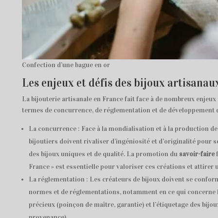
Confection d’une bague en or
Les enjeux et défis des bijoux artisanau
La bijouterie artisanale en France fait face à de nombreux enjeux
termes de concurrence, de réglementation et de développement 
La concurrence : Face à la mondialisation et à la production de
bijoutiers doivent rivaliser d’ingéniosité et d’originalité pour
des bijoux uniques et de qualité. La promotion du
savoir-faire
f
France » est essentielle pour valoriser ces créations et attirer 
La réglementation : Les créateurs de bijoux doivent se confor
normes et de réglementations, notamment en ce qui concerne l
précieux (poinçon de maître, garantie) et l’étiquetage des bijoux
provenance).