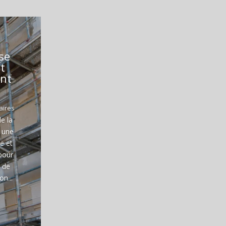
se
t
ent
aires
e la
t une
e et
 pour
u de
n...