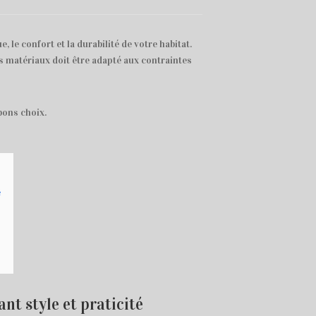
, le confort et la durabilité de votre habitat.
s matériaux doit être adapté aux contraintes
 bons choix.
é
nt style et praticité