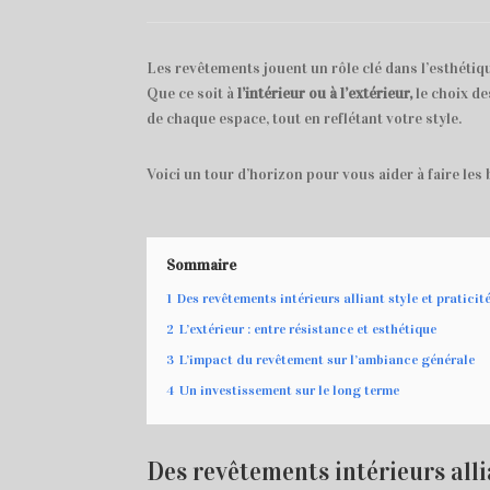
Les revêtements jouent un rôle clé dans l’esthétique
Que ce soit à
l’intérieur ou à l’extérieur,
le choix de
de chaque espace, tout en reflétant votre style.
Voici un tour d’horizon pour vous aider à faire les
Sommaire
1
Des revêtements intérieurs alliant style et praticit
2
L’extérieur : entre résistance et esthétique
3
L’impact du revêtement sur l’ambiance générale
4
Un investissement sur le long terme
Des revêtements intérieurs allia