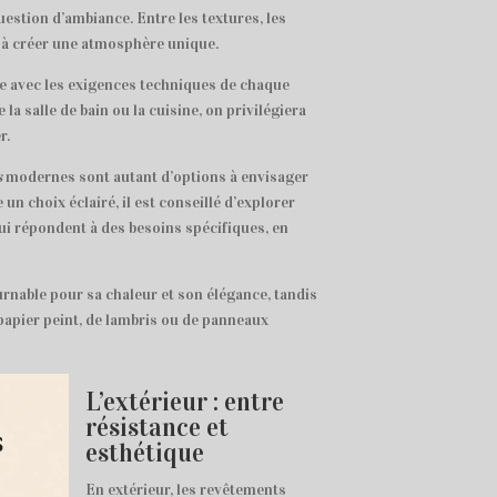
estion d’ambiance. Entre les textures, les
e à créer une atmosphère unique.
que avec les exigences techniques de chaque
 salle de bain ou la cuisine, on privilégiera
r.
s
modernes sont autant d’options à envisager
e un choix éclairé, il est conseillé d’explorer
ui répondent à des besoins spécifiques, en
urnable pour sa chaleur et son élégance, tandis
 papier peint, de lambris ou de panneaux
L’extérieur : entre
résistance et
esthétique
En extérieur, les revêtements