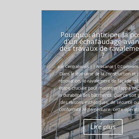
Pourquoi anticiper la po
d’un échafaudage avan
des travaux de ravalem
?
par
Centralmass
|
|
Artisanat
| 0 Comment
Dans le domaine de la construction et d
rénovation, le ravalement de façade es
étape cruciale pour maintenir l’apparenc
la durabilité des bâtiments. Que ce soit
des raisons esthétiques, de sécurité o
conformité réglementaire, cette opératio
Lire plus