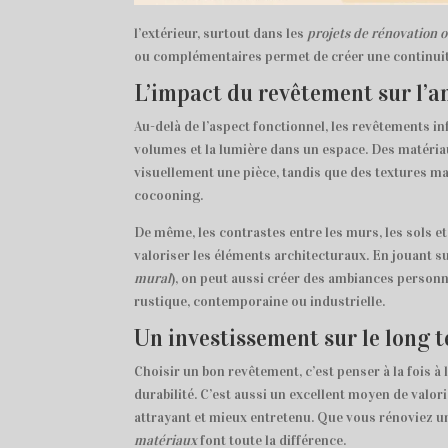
l’extérieur, surtout dans les
projets de rénovation 
ou complémentaires permet de créer une continuité
L’impact du revêtement sur l’
Au-delà de l’aspect fonctionnel, les revêtements 
volumes et la lumière dans un espace. Des matériau
visuellement une pièce, tandis que des textures m
cocooning.
De même, les contrastes entre les murs, les sols et
valoriser les éléments architecturaux. En jouant su
mural
), on peut aussi créer des ambiances personna
rustique, contemporaine ou industrielle.
Un investissement sur le long 
Choisir un bon revêtement, c’est penser à la fois à l
durabilité. C’est aussi un excellent moyen de valor
attrayant et mieux entretenu. Que vous rénoviez u
matériaux
font toute la différence.