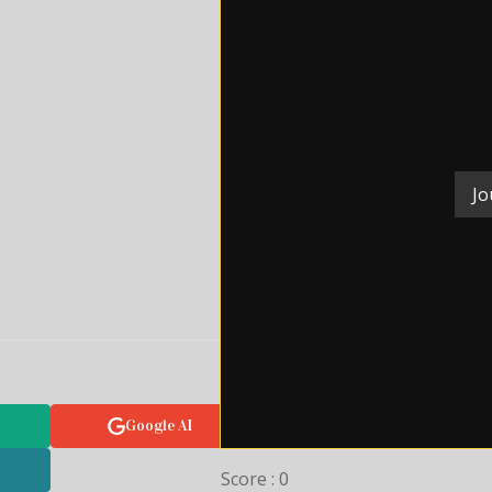
Jo
Google AI
Score : 0