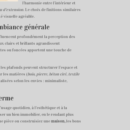
l’harmonie entre l’intérieur et
ou d’extension
. Le choix de finitions similaires
 visuelle agréable.
ambiance générale
influencent profondément la perception des
x clairs et brillants agrandissent
ates ou foncées apportent une touche de
 les plafonds peuvent structurer l’espace et
r les matières (
bois, pierre, béton ciré, textile
lisées selon les envies : minimaliste,
terme
’usage quotidien, à l’esthétique et à la
iser un bien immobilier, en le rendant plus
ne pièce ou construisiez une
maison,
les bons