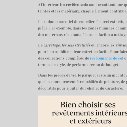
À l’intérieur, les
revêtements
sont avant tout une qu
teintes et les matériaux, chaque élément contribu
Il est donc essentiel de concilier l’aspect esthéti
pièce. Par exemple, dans les zones humides comme la
des matériaux résistants à l’eau et faciles à nettoye
Le
carrelage, les sols stratifiés
ou encore les
vinyle
pour leur solidité et leur entretien facile. Pour fair
des collections complètes de
revêtements de sol
q
termes de style, de performance ou de budget.
Dans les pièces de vie, le parquet reste un inconto
que les murs peuvent être habillés de peinture, de
décoratifs pour ajouter du relief et du caractère.