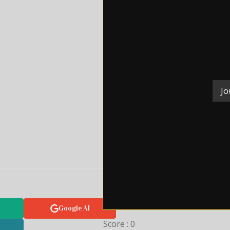
Jo
Google AI
Score : 0