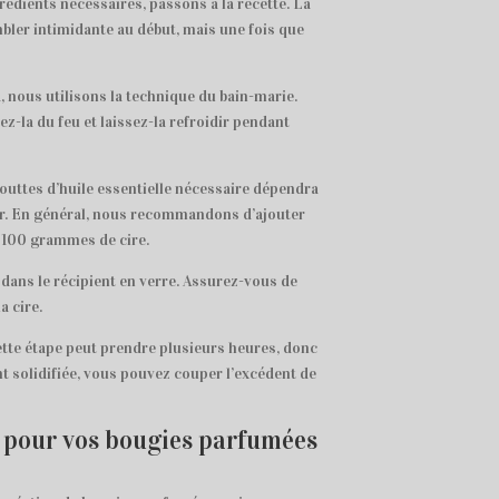
édients nécessaires, passons à la recette. La
ler intimidante au début, mais une fois que
a, nous utilisons la technique du bain-marie.
ez-la du feu et laissez-la refroidir pendant
gouttes d’huile essentielle nécessaire dépendra
ir. En général, nous recommandons d’ajouter
e 100 grammes de cire.
re dans le récipient en verre. Assurez-vous de
a cire.
Cette étape peut prendre plusieurs heures, donc
nt solidifiée, vous pouvez couper l’excédent de
es pour vos bougies parfumées