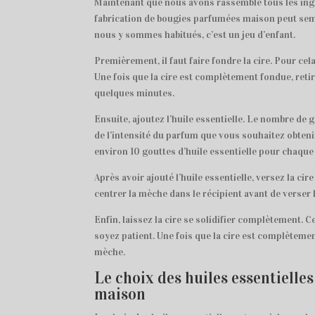
Maintenant que nous avons rassemblé tous les ingr
fabrication de bougies parfumées maison peut semb
nous y sommes habitués, c’est un jeu d’enfant.
Premièrement, il faut faire fondre la cire. Pour cel
Une fois que la cire est complètement fondue, retir
quelques minutes.
Ensuite, ajoutez l’huile essentielle. Le nombre de 
de l’intensité du parfum que vous souhaitez obten
environ 10 gouttes d’huile essentielle pour chaqu
Après avoir ajouté l’huile essentielle, versez la ci
centrer la mèche dans le récipient avant de verser l
Enfin, laissez la cire se solidifier complètement. 
soyez patient. Une fois que la cire est complèteme
mèche.
Le choix des huiles essentiell
maison