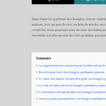
Dans l’univers parfumé des bougies, rien ne vaut l
maison. Avec un peu de cire, un brin de mèche, un
créativité, nous pouvons tous devenir des fabrican
ensemble à la découverte de cette pratique passio
Sommaire
1
Les ingrédients nécessaires pour la fabrication d
2
Recette pour faire des bougies parfumées maison
3
Le choix des huiles essentielles pour vos bougies
4
Le coût de fabrication de bougies parfumées mai
5
Les bienfaits thérapeutiques des bougies parfumé
6
Astuces pour personnaliser vos bougies parfumée