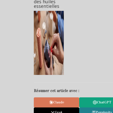
des huiles
essentielles
Résumer cet article avec :
Claude
ChatGPT
Grok
Perplexity