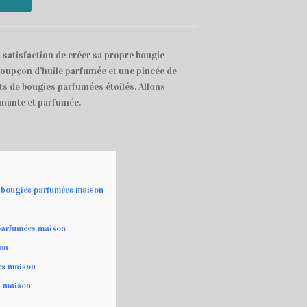
a satisfaction de créer sa propre bougie
 soupçon d’huile parfumée et une pincée de
ts de bougies parfumées étoilés. Allons
nnante et parfumée.
e bougies parfumées maison
 parfumées maison
son
es maison
s maison