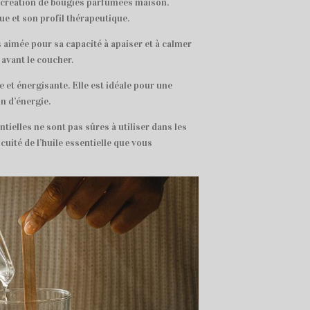
la création de bougies parfumées maison.
e et son profil thérapeutique.
s aimée pour sa capacité à apaiser et à calmer
 avant le coucher.
he et énergisante. Elle est idéale pour une
n d’énergie.
ntielles ne sont pas sûres à utiliser dans les
uité de l’huile essentielle que vous