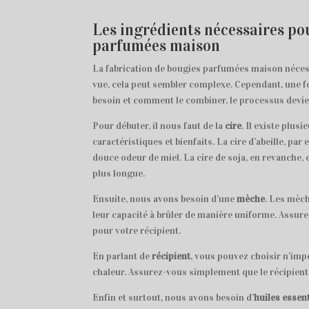
Les ingrédients nécessaires po
parfumées maison
La fabrication de bougies parfumées maison néces
vue, cela peut sembler complexe. Cependant, une 
besoin et comment le combiner, le processus devien
Pour débuter, il nous faut de la
cire
. Il existe plus
caractéristiques et bienfaits. La cire d’abeille, p
douce odeur de miel. La cire de soja, en revanche,
plus longue.
Ensuite, nous avons besoin d’une
mèche
. Les mèc
leur capacité à brûler de manière uniforme. Assure
pour votre récipient.
En parlant de
récipient
, vous pouvez choisir n’impo
chaleur. Assurez-vous simplement que le récipient e
Enfin et surtout, nous avons besoin d’
huiles essent