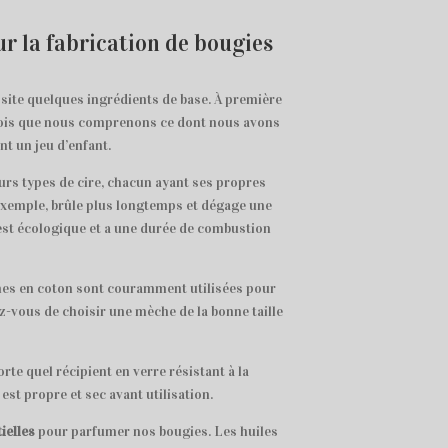
ur la fabrication de bougies
site quelques ingrédients de base. À première
fois que nous comprenons ce dont nous avons
t un jeu d’enfant.
ieurs types de cire, chacun ayant ses propres
ar exemple, brûle plus longtemps et dégage une
 est écologique et a une durée de combustion
hes en coton sont couramment utilisées pour
z-vous de choisir une mèche de la bonne taille
rte quel récipient en verre résistant à la
st propre et sec avant utilisation.
ielles
pour parfumer nos bougies. Les huiles